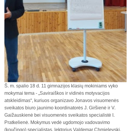
PUPP ir VBE grafikas
Š. m. spalio 18 d. 11 gimnazijos klasių mokiniams vyko
mokymai tema - „Saviraiškos ir vidinės motyvacijos
atskleidimas“, kuriuos organizavo Jonavos visuomenės
sveikatos biuro jaunimo koordinatorės J. Giršienė ir V.
Gaižauskienė bei visuomenės sveikatos specialistė I.
Pratkelienė. Mokymus vedė ugdomojo vadovavimo
(koučingo) specialistas, lektorius Valdemar Chmielevski.