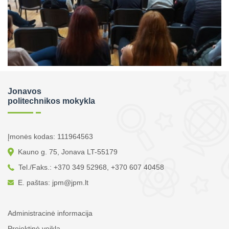
Jonavos
politechnikos mokykla
Įmonės kodas: 111964563
Kauno g. 75, Jonava LT-55179
Tel./Faks.: +370 349 52968, +370 607 40458
E. paštas: jpm@jpm.lt
Administracinė informacija
Projektinė veikla