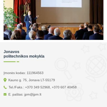
Jonavos
politechnikos mokykla
Įmonės kodas: 111964563
Kauno g. 75, Jonava LT-55179
Tel./Faks.: +370 349 52968, +370 607 40458
E. paštas: jpm@jpm.lt