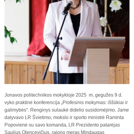
PUPP ir VBE grafikas
Jonavos politechnikos mokykloje 2025 m. gegužės 9 d.
vyko praktinė konferencija „Profesinis mokymas: iššūkiai ir
galimybės“. Renginys sulaukė didelio susidomėjimo. Jame
dalyvavo LR Švietimo, mokslo ir sporto ministrė Raminta
Popovienė su savo komanda, LR Prezidento patarėjas
Saulius Olencevičius, rajono meras Mindaugas